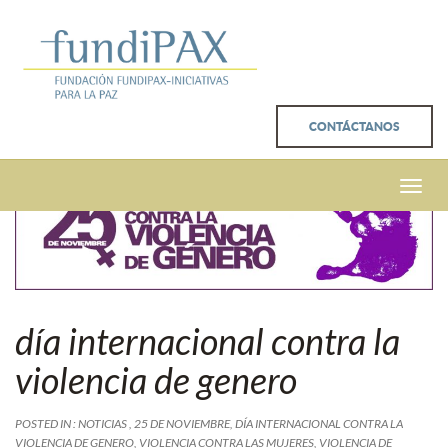
CONTÁCTANOS
Toggle
naviga
día internacional contra la
violencia de genero
POSTED IN :
NOTICIAS
,
25 DE NOVIEMBRE
,
DÍA INTERNACIONAL CONTRA LA
VIOLENCIA DE GENERO
,
VIOLENCIA CONTRA LAS MUJERES
,
VIOLENCIA DE