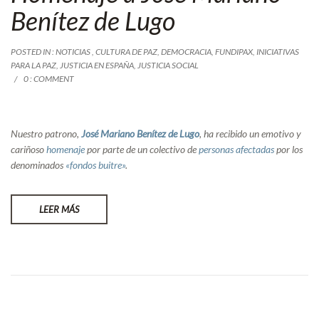
Benítez de Lugo
POSTED IN :
NOTICIAS
,
CULTURA DE PAZ
,
DEMOCRACIA
,
FUNDIPAX
,
INICIATIVAS
PARA LA PAZ
,
JUSTICIA EN ESPAÑA
,
JUSTICIA SOCIAL
0 : COMMENT
Nuestro patrono,
José Mariano Benítez de Lugo
, ha recibido un emotivo y
cariñoso
homenaje
por parte de un colectivo de
personas afectadas
por los
denominados
«fondos buitre»
.
LEER MÁS