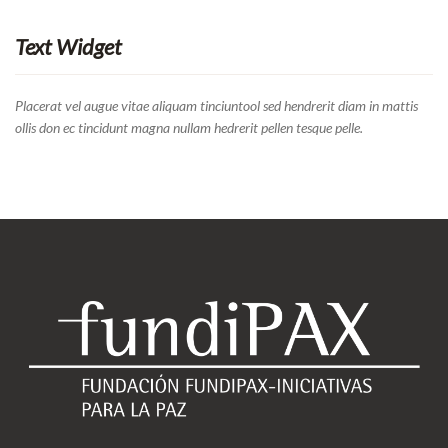
Text Widget
Placerat vel augue vitae aliquam tinciuntool sed hendrerit diam in mattis
ollis don ec tincidunt magna nullam hedrerit pellen tesque pelle.