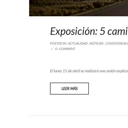
Exposición: 5 cami
POSTED IN :
ACTUALIDAD
,
NOTICIAS
,
CONVIVENCIA 
0 : COMMENT
El lunes 15 de abril se realizará una sesión explic
LEER MÁS