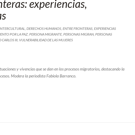
nteras: experiencias,
as
INTERCULTURAL
,
DERECHOS HUMANOS
,
ENTRE FRONTERAS
,
EXPERIENCIAS
ENTO POR LA PAZ
,
PERSONA MIGRANTE
,
PERSONAS MIGRAN
,
PERSONAS
 CARLOS III
,
VULNERABILIDAD DE LAS MUJERES
tuaciones y vivencias que se dan en los procesos migratorios, destacando la
rocesos. Modera la periodista Fabiola Barranco.