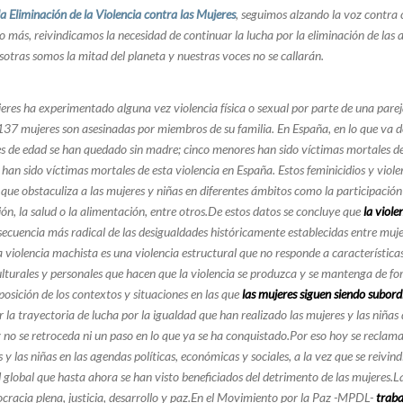
la Eliminación de la Violencia contra las Mujeres
, seguimos alzando la voz contra c
o más, reivindicamos la necesidad de continuar la lucha por la eliminación de las
sotras somos la mitad del planeta y nuestras voces no se callarán.
eres ha experimentado alguna vez violencia física o sexual por parte de una parej
, 137 mujeres son asesinadas por miembros de su familia. En España, en lo que va 
 de edad se han quedado sin madre; cinco menores han sido víctimas mortales de la
n sido víctimas mortales de esta violencia en España. Estos feminicidios y violenci
que obstaculiza a las mujeres y niñas en diferentes ámbitos como la participación s
ón, la salud o la alimentación, entre otros.De estos datos se concluye que
la viole
onsecuencia más radical de las desigualdades históricamente establecidas entre muj
 violencia machista es una violencia estructural que no responde a características 
ulturales y personales que hacen que la violencia se produzca y se mantenga de fo
posición de los contextos y situaciones en las que
las mujeres siguen siendo subor
r la trayectoria de lucha por la igualdad que han realizado las mujeres y las niñas
no se retroceda ni un paso en lo que ya se ha conquistado.Por eso hoy se reclama 
s y las niñas en las agendas políticas, económicas y sociales, a la vez que se reivi
 global que hasta ahora se han visto beneficiados del detrimento de las mujeres.La
cracia plena, justicia, desarrollo y paz.En el Movimiento por la Paz -MPDL-
traba