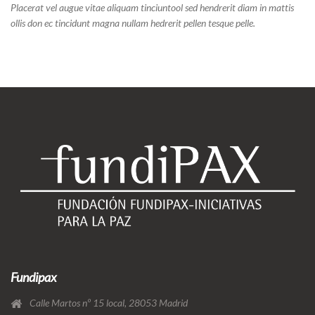
Placerat vel augue vitae aliquam tinciuntool sed hendrerit diam in mattis
ollis don ec tincidunt magna nullam hedrerit pellen tesque pelle.
Fundipax
Calle Martos nº 15 local, 28053 Madrid