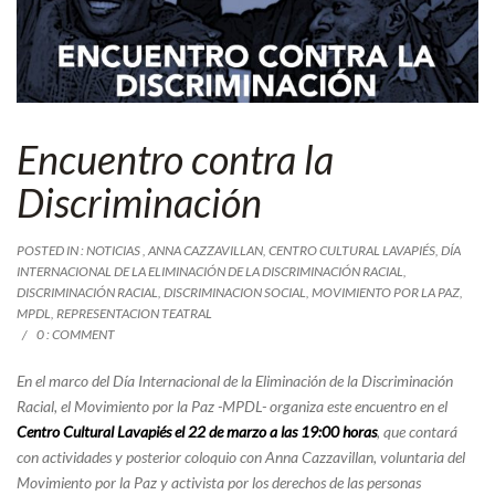
Encuentro contra la
Discriminación
POSTED IN :
NOTICIAS
,
ANNA CAZZAVILLAN
,
CENTRO CULTURAL LAVAPIÉS
,
DÍA
INTERNACIONAL DE LA ELIMINACIÓN DE LA DISCRIMINACIÓN RACIAL
,
DISCRIMINACIÓN RACIAL
,
DISCRIMINACION SOCIAL
,
MOVIMIENTO POR LA PAZ
,
MPDL
,
REPRESENTACION TEATRAL
0 : COMMENT
En el marco del Día Internacional de la Eliminación de la Discriminación
Racial, el Movimiento por la Paz -MPDL- organiza este encuentro en el
Centro Cultural Lavapiés el 22 de marzo a las 19:00 horas
, que contará
con actividades y posterior coloquio con Anna Cazzavillan, voluntaria del
Movimiento por la Paz y activista por los derechos de las personas