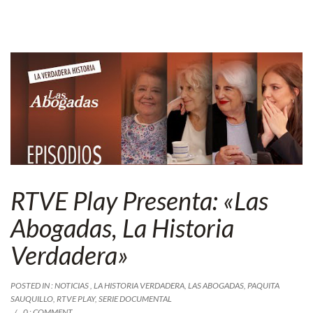
RTVE Play Presenta: «Las
Abogadas, La Historia
Verdadera»
POSTED IN :
NOTICIAS
,
LA HISTORIA VERDADERA
,
LAS ABOGADAS
,
PAQUITA
SAUQUILLO
,
RTVE PLAY
,
SERIE DOCUMENTAL
0 : COMMENT