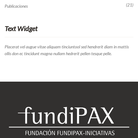
(21)
Publicaciones
Text Widget
Placerat vel augue vitae aliquam tinciuntool sed hendrerit diam in mattis
ollis don ec tincidunt magna nullam hedrerit pellen tesque pelle.