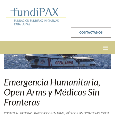
CONTÁCTANOS
Toggle
naviga
Emergencia Humanitaria,
Open Arms y Médicos Sin
Fronteras
POSTED IN :
GENERAL
,
BARCO DE OPEN ARMS
,
MÉDICOS SIN FRONTERAS
,
OPEN