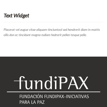
Text Widget
Placerat vel augue vitae aliquam tinciuntool sed hendrerit diam in mattis
ollis don ec tincidunt magna nullam hedrerit pellen tesque pelle.