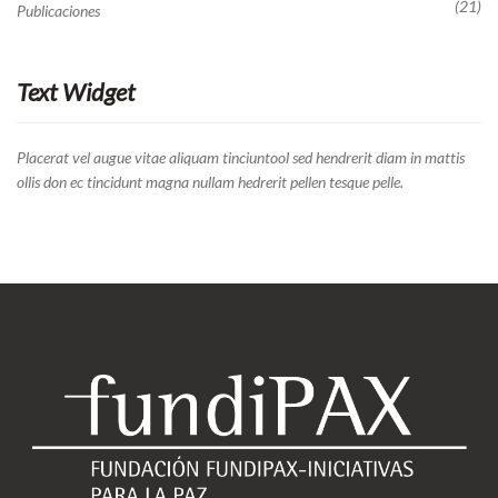
(21)
Publicaciones
Text Widget
Placerat vel augue vitae aliquam tinciuntool sed hendrerit diam in mattis
ollis don ec tincidunt magna nullam hedrerit pellen tesque pelle.