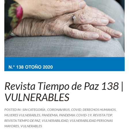
Revista Tiempo de Paz 138 |
VULNERABLES
POSTED IN : SIN CATEGORÍA ,
CORONAVIRUS
,
COVID
,
DERECHOS HUMANOS
,
MUJERES VULNERABLES
,
PANDEMIA
,
PANDEMIA: COVID-19
,
REVISTA TDP
,
REVISTA TIEMPO DE PAZ
,
VULNERABILIDAD
,
VULNERABILIDAD PERSONAS
MAYORES
,
VULNERABLES