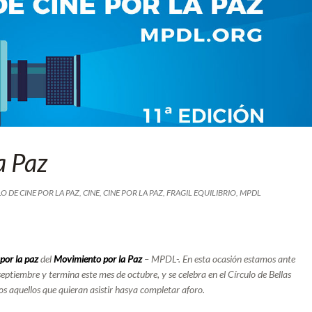
a Paz
LO DE CINE POR LA PAZ
,
CINE
,
CINE POR LA PAZ
,
FRAGIL EQUILIBRIO
,
MPDL
 por la paz
del
Movimiento por la Paz
– MPDL-. En esta ocasión estamos ante
septiembre y termina este mes de octubre, y se celebra en el
Círculo de Bellas
os aquellos que quieran asistir hasya completar aforo.