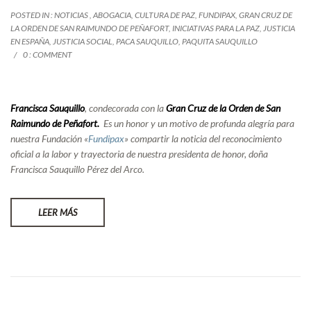
POSTED IN :
NOTICIAS
,
ABOGACIA
,
CULTURA DE PAZ
,
FUNDIPAX
,
GRAN CRUZ DE
LA ORDEN DE SAN RAIMUNDO DE PEÑAFORT
,
INICIATIVAS PARA LA PAZ
,
JUSTICIA
EN ESPAÑA
,
JUSTICIA SOCIAL
,
PACA SAUQUILLO
,
PAQUITA SAUQUILLO
0 : COMMENT
Francisca Sauquillo
, condecorada con la
Gran Cruz de la Orden de San
Raimundo de Peñafort.
Es un honor y un motivo de profunda alegría para
nuestra Fundación «
Fundipax
» compartir la noticia del reconocimiento
oficial a la labor y trayectoria de nuestra presidenta de honor, doña
Francisca Sauquillo Pérez del Arco.
LEER MÁS