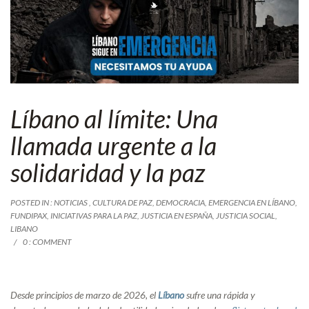
Líbano al límite: Una
llamada urgente a la
solidaridad y la paz
POSTED IN :
NOTICIAS
,
CULTURA DE PAZ
,
DEMOCRACIA
,
EMERGENCIA EN LÍBANO
,
FUNDIPAX
,
INICIATIVAS PARA LA PAZ
,
JUSTICIA EN ESPAÑA
,
JUSTICIA SOCIAL
,
LIBANO
0 : COMMENT
Desde principios de marzo de 2026, el
Líbano
sufre una rápida y