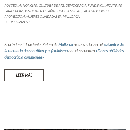
POSTED IN :
NOTICIAS
,
CULTURA DE PAZ
,
DEMOCRACIA
,
FUNDIPAX
,
INICIATIVAS
PARA LA PAZ
,
JUSTICIA EN ESPAÑA
,
JUSTICIA SOCIAL
,
PACA SAUQUILLO
,
PROYECCION MUJERES OLVIDADAS EN MALLORCA
0 : COMMENT
El próximo 11 de junio, Palma de
Mallorca
se convertirá en el
epicentro de
la memoria democrática y el feminismo
con el encuentro
«Dones oblidades,
democràcia conquerida».
LEER MÁS