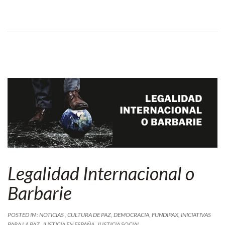
Legalidad Internacional o
Barbarie
POSTED IN :
NOTICIAS
,
CULTURA DE PAZ
,
DEMOCRACIA
,
FUNDIPAX
,
INICIATIVAS
PARA LA PAZ
,
JUSTICIA EN ESPAÑA
,
JUSTICIA SOCIAL