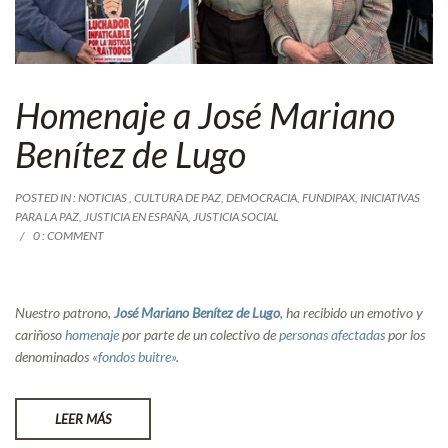
Homenaje a José Mariano
Benítez de Lugo
POSTED IN :
NOTICIAS
,
CULTURA DE PAZ
,
DEMOCRACIA
,
FUNDIPAX
,
INICIATIVAS
PARA LA PAZ
,
JUSTICIA EN ESPAÑA
,
JUSTICIA SOCIAL
0 : COMMENT
Nuestro patrono,
José Mariano Benítez de Lugo
, ha recibido un emotivo y
cariñoso
homenaje
por parte de un colectivo de
personas afectadas
por los
denominados
«fondos buitre»
.
LEER MÁS