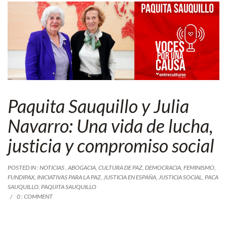
Paquita Sauquillo y Julia
Navarro: Una vida de lucha,
justicia y compromiso social
POSTED IN :
NOTICIAS
,
ABOGACIA
,
CULTURA DE PAZ
,
DEMOCRACIA
,
FEMINISMO
,
FUNDIPAX
,
INICIATIVAS PARA LA PAZ
,
JUSTICIA EN ESPAÑA
,
JUSTICIA SOCIAL
,
PACA
SAUQUILLO
,
PAQUITA SAUQUILLO
0 : COMMENT