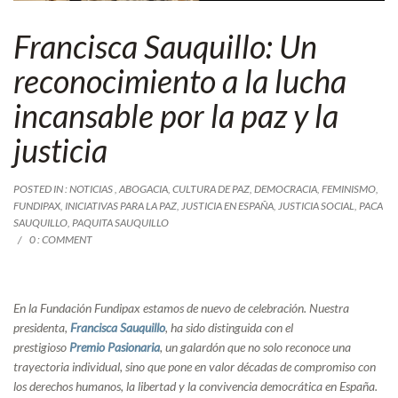
Francisca Sauquillo: Un
reconocimiento a la lucha
incansable por la paz y la
justicia
POSTED IN :
NOTICIAS
,
ABOGACIA
,
CULTURA DE PAZ
,
DEMOCRACIA
,
FEMINISMO
,
FUNDIPAX
,
INICIATIVAS PARA LA PAZ
,
JUSTICIA EN ESPAÑA
,
JUSTICIA SOCIAL
,
PACA
SAUQUILLO
,
PAQUITA SAUQUILLO
0 : COMMENT
En la Fundación Fundipax estamos de nuevo de celebración. Nuestra
presidenta,
Francisca Sauquillo
, ha sido distinguida con el
prestigioso
Premio Pasionaria
, un galardón que no solo reconoce una
trayectoria individual, sino que pone en valor décadas de compromiso con
los derechos humanos, la libertad y la convivencia democrática en España.