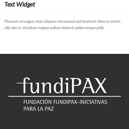
Text Widget
Placerat vel augue vitae aliquam tinciuntool sed hendrerit diam in mattis
ollis don ec tincidunt magna nullam hedrerit pellen tesque pelle.