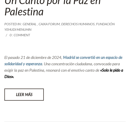
Palestina
POSTED IN :
GENERAL
,
CAIXA FORUM
,
DERECHOS HUMANOS
,
FUNDACIÓN
YEHUDI MENUHIN
0 : COMMENT
El pasado
21
de
diciembre
de
2024,
Madrid
se
convertió
en
un
espacio
de
solidaridad
y
esperanza
.
Una
concentració
n
ciudadana,
convocada
para
exigir
la
paz
en
Palestina,
resonará
con
el
emotivo
canto
de
«
Solo
le
pido
a
Dios».
LEER MÁS