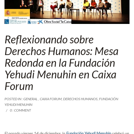
Reflexionando sobre
Derechos Humanos: Mesa
Redonda en la Fundación
Yehudi Menuhin en Caixa
Forum
POSTED IN :
GENERAL
,
CAIXA FORUM
,
DERECHOS HUMANOS
,
FUNDACIÓN
YEHUDI MENUHIN
0 : COMMENT
El pasado viernes 14 de diciembre, la
Fundación Yehudi Menuhin
celebró un