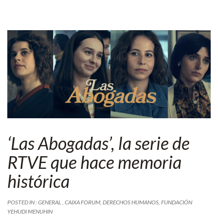
‘Las Abogadas’, la serie de
RTVE que hace memoria
histórica
POSTED IN :
GENERAL
,
CAIXA FORUM
,
DERECHOS HUMANOS
,
FUNDACIÓN
YEHUDI MENUHIN