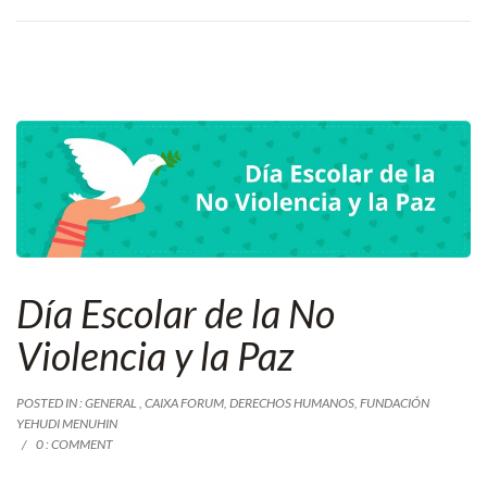
Día Escolar de la No
Violencia y la Paz
POSTED IN :
GENERAL
,
CAIXA FORUM
,
DERECHOS HUMANOS
,
FUNDACIÓN
YEHUDI MENUHIN
0 : COMMENT