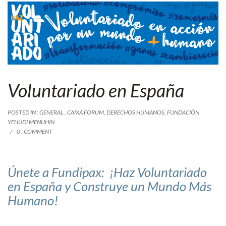
Voluntariado en España
POSTED IN :
GENERAL
,
CAIXA FORUM
,
DERECHOS HUMANOS
,
FUNDACIÓN
YEHUDI MENUHIN
0 : COMMENT
Únete a Fundipax: ¡Haz Voluntariado
en España y Construye un Mundo Más
Humano!