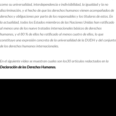
como su universalidad, interdependencia e indivisibilidad, la igualdad y la no
discriminación, y el hecho de que los derechos humanos vienen acompañados de
derechos y obligaciones por parte de los responsables y los titulares de estos. En
la actualidad, todos los Estados miembros de las Naciones Unidas han ratificado
al menos uno de los nueve tratados internacionales básicos de derechos
humanos, y el 80 % de ellos ha ratificado al menos cuatro de ellos, lo que
constituye una expresión concreta de la universalidad de la DUDH y del conjunto
de los derechos humanos internacionales.
En el siguiente video se muestran cuales son los30 artículos redactados en la
Declaración de los Derechos Humanos.