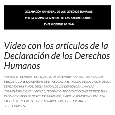
Video con los artículos de la
Declaración de los Derechos
Humanos
POSTED IN :
GENERAL
,
NOTICIAS
,
10 DE DICIEMBRE
,
ANA DEL PASO
,
CARLOS
BERZOSA
,
CONSEJO GENERAL DE LA ABOGACÍA ESPAÑOLA
,
DECLARACIÓN DE LOS
DERECHOS HUMANOS
,
DECLARACIÓN DE LOS DERECHOS HUMANOS.
CONMEMORACIÓN Y VIGENCIA
,
FEDERACIÓN DE ASOCIACIONES DE DEFENSA Y
PROMOCIÓN DE LOS DERECHOS HUMANOS
,
MARÍA JOSÉ MORENO
,
PAQUITA
SAUQUILLO
,
PEDRO LÓPEZ
,
SEMINARIO DERECHOS HUMANOS
0 : COMMENT