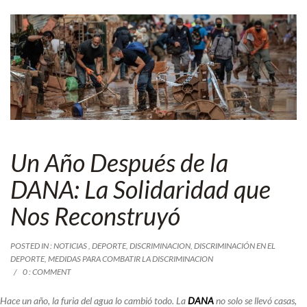
Un Año Después de la
DANA: La Solidaridad que
Nos Reconstruyó
POSTED IN :
NOTICIAS
,
DEPORTE
,
DISCRIMINACION
,
DISCRIMINACIÓN EN EL
DEPORTE
,
MEDIDAS PARA COMBATIR LA DISCRIMINACION
0 : COMMENT
Hace un año, la furia del agua lo cambió todo. La
DANA
no solo se llevó casas,