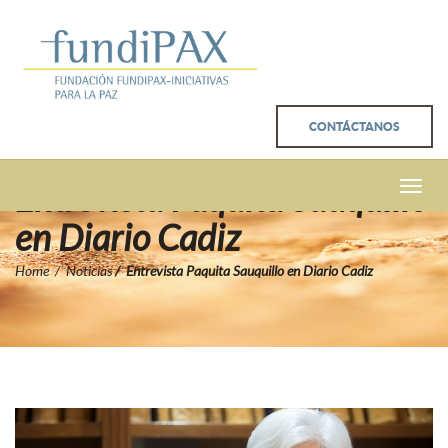
CONTÁCTANOS
Entrevista Paquita Sauquillo
Toggle
naviga
en Diario Cadiz
Home
Noticias
Entrevista Paquita Sauquillo en Diario Cadiz