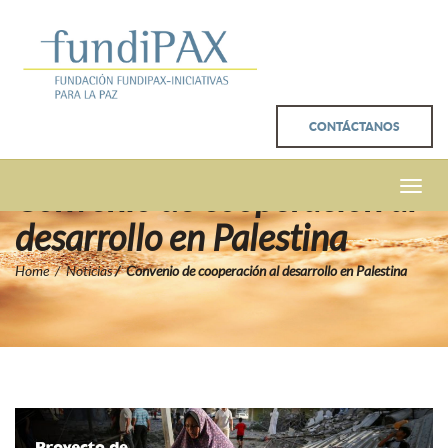
CONTÁCTANOS
Convenio de cooperación al
Toggle
naviga
desarrollo en Palestina
Home
Noticias
Convenio de cooperación al desarrollo en Palestina