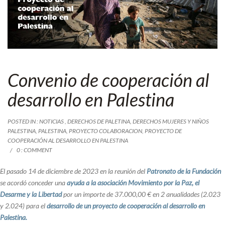
Convenio de cooperación al
desarrollo en Palestina
POSTED IN :
NOTICIAS
,
DERECHOS DE PALETINA
,
DERECHOS MUJERES Y NIÑOS
PALESTINA
,
PALESTINA
,
PROYECTO COLABORACION
,
PROYECTO DE
COOPERACIÓN AL DESARROLLO EN PALESTINA
0 : COMMENT
El pasado 14 de diciembre de 2023 en la reunión del
Patronato de la Fundación
se acordó conceder una
ayuda a la asociación Movimiento por la Paz, el
Desarme y la Libertad
por un importe de 37.000,00 € en 2 anualidades (2.023
y 2.024) para el
desarrollo de un proyecto de cooperación al desarrollo en
Palestina.