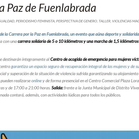
la Paz de Fuenlabrada
GUALDAD
,
PERIODISMO FEMINISTA
,
PERSPECTIVA DE GENERO
,
TALLER
,
VIOLENCIAS MAC
de la Carrera por la Paz en Fuenlabrada
, un evento que aúna
deporte y solidarid
da con una
carrera solidaria de 5 o 10 kilómetros y una marcha de 1,5 kilómetros
se destinarán íntegramente al
Centro de acogida de emergencia para mujeres víctim
centro
garantiza un espacio seguro de recuperación integral de las mujeres y de su
ocial y superación de la situación de violencia sufrida garantizando su alojamien
es pueden realizarse
online
y de forma presencial en el Centro Comercial Plaza Lor
ras y de 17:00 a 21:00 horas.
Salida:
frente a la Junta Municipal de Distrito Vive
rnada contará, además, con actividades lúdicas para todos los públicos.