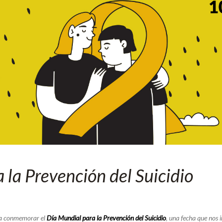
 la Prevención del Suicidio
a
conmemorar
el
D
í
a
Mundial
para
la
Prevenció
n
del
Suicidio
,
una
fecha
que
nos