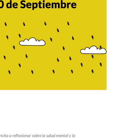
invita
a
reflexionar
sobre
la
salud
mental
y
la