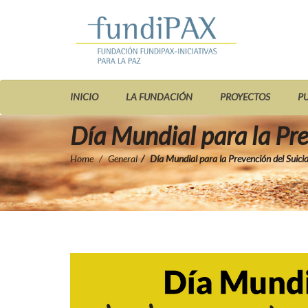
INICIO
LA FUNDACIÓN
PROYECTOS
P
Día Mundial para la Pre
Home
General
Día Mundial para la Prevención del Suicid