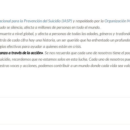
acional
para
la
Prevenció
n
del
Suicidio (
IASP)
y
respaldado
por
la
Organizació
n
M
udo
se
silencia,
afecta
a
millones
de
personas
en
todo
el
mundo.
muerte
a
nivel
global,
y
afecta
a
personas
de
todas
las
edades,
gé
neros
y
trasfond
trá
s
de
cada
cifra
hay
una
historia,
un
ser
querido
que
ha
enfrentado
un
profund
egias
efectivas
para
ayudar
a
quienes
está
n
en
crisis.
ranza
a
travé
s
de
la
acció
n»
.
Se
nos
recuerda
que
cada
uno
de
nosotros
tiene
el
po
uicidio,
recordemos
que
no
estamos
solos
en
esta
lucha.
Cada
uno
de
nosotros
pu
estras
voces
y
acciones,
podemos
contribuir
a
un
mundo
donde
cada
vida
sea
val