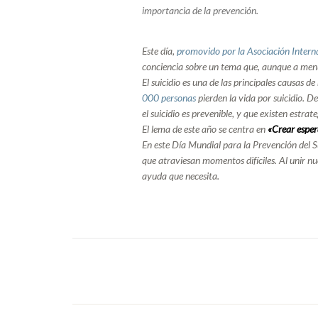
importancia
de
la
prevenció
n.
Este
dí
a,
promovido
por
la
Asociació
n
Intern
conciencia
sobre
un
tema
que,
aunque
a
men
El
suicidio
es
una
de
las
principales
causas
de
000
personas
pierden
la
vida
por
suicidio.
De
el
suicidio
es
prevenible,
y
que
existen
estrat
El
lema
de
este
añ
o
se
centra
en
«
Crear
espe
En
este
Dí
a
Mundial
para
la
Prevenció
n
del
S
que
atraviesan
momentos
difí
ciles.
Al
unir
nu
ayuda
que
necesita.