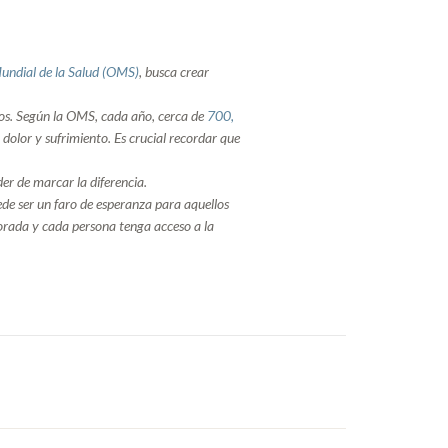
undial
de
la
Salud (
OMS)
,
busca
crear
os.
Segú
n
la
OMS,
cada
añ
o,
cerca
de
700,
o
dolor
y
sufrimiento.
Es
crucial
recordar
que
der
de
marcar
la
diferencia.
ede
ser
un
faro
de
esperanza
para
aquellos
orada
y
cada
persona
tenga
acceso
a
la