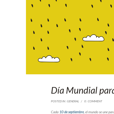
Día Mundial para
POSTED IN :
GENERAL
0 : COMMENT
Cada
10
de
septiembre
,
el
mundo
se
une
par